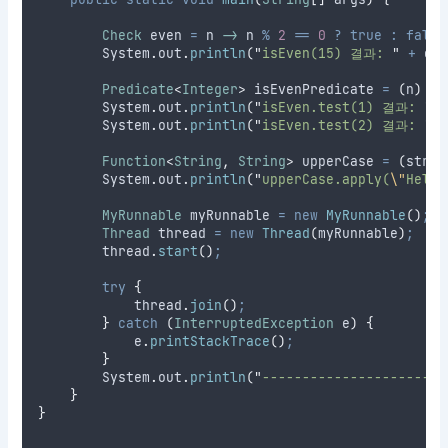
Check
even
=
 n 
->
 n 
%
2
==
0
?
true
:
false
System
.
out
.
println
(
"
isEven(15) 결과: 
"
+
ev
Predicate
<
Integer
>
isEvenPredicate
=
(
n
)
->
System
.
out
.
println
(
"
isEven.test(1) 결과: 
"
System
.
out
.
println
(
"
isEven.test(2) 결과: 
"
Function
<
String
,
String
>
upperCase
=
(
str
)
System
.
out
.
println
(
"
upperCase.apply(
\"
Hello
MyRunnable
myRunnable
=
new
MyRunnable
()
;
Thread
thread
=
new
Thread
(
myRunnable
)
;
thread
.
start
()
;
try
{
thread
.
join
()
;
}
catch
(
InterruptedException
e
)
{
e
.
printStackTrace
()
;
}
System
.
out
.
println
(
"
-----------------------
}
}