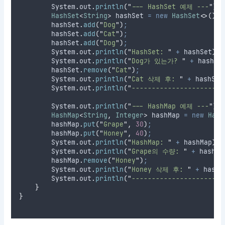
System
.
out
.
println
(
"
--- HashSet 예제 ---
"
)
;
HashSet
<
String
>
hashSet
=
new
HashSet
<>()
;
hashSet
.
add
(
"
Dog
"
)
;
hashSet
.
add
(
"
Cat
"
)
;
hashSet
.
add
(
"
Dog
"
)
;
System
.
out
.
println
(
"
HashSet: 
"
+
 hashSet
)
;
System
.
out
.
println
(
"
Dog가 있는가? 
"
+
hashSe
hashSet
.
remove
(
"
Cat
"
)
;
System
.
out
.
println
(
"
Cat 삭제 후: 
"
+
 hashSet
System
.
out
.
println
(
"
-----------------------
System
.
out
.
println
(
"
--- HashMap 예제 ---
"
)
;
HashMap
<
String
,
Integer
>
hashMap
=
new
Hash
hashMap
.
put
(
"
Grape
"
,
30
)
;
hashMap
.
put
(
"
Honey
"
,
40
)
;
System
.
out
.
println
(
"
HashMap: 
"
+
 hashMap
)
;
System
.
out
.
println
(
"
Grape의 수량: 
"
+
hashMa
hashMap
.
remove
(
"
Honey
"
)
;
System
.
out
.
println
(
"
Honey 삭제 후: 
"
+
 hashM
System
.
out
.
println
(
"
-----------------------
}
}