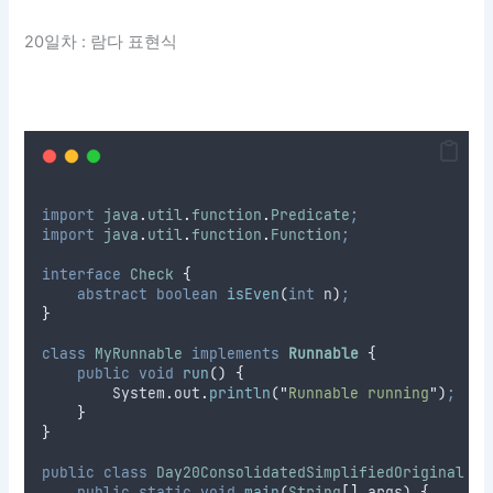
20일차 : 람다 표현식
import
java
.
util
.
function
.
Predicate
;
import
java
.
util
.
function
.
Function
;
interface
Check
{
abstract
boolean
isEven
(
int
n
)
;
}
class
MyRunnable
implements
Runnable
{
public
void
run
()
{
System
.
out
.
println
(
"
Runnable running
"
)
;
}
}
public
class
Day20ConsolidatedSimplifiedOriginal
{
public
static
void
main
(
String
[]
args
)
{