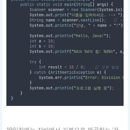
public
static
void
main
(
String
[]
args
)
{
Scanner
scanner
=
new
Scanner
(
System
.
in
)
;
System
.
out
.
print
(
"
이름을 입력하세요. --> 
"
)
;
String
name
=
scanner
.
nextLine
()
;
// 사용
System
.
out
.
println
(
"
안녕, 
"
+
 name 
+
"
!
"
)
;
System
.
out
.
println
(
"
Hello, Java!
"
)
;
int
a
=
10
;
int
b
=
20
;
System
.
out
.
printf
(
"
%d과 %d의 합: %d%n
"
,
 a
,
 b
try
{
int
reuslt
=
10
/
0
;
// 오류 발생
}
catch
(
ArithmeticException
e
)
{
System
.
err
.
println
(
"
Error: Division by 
}
System
.
out
.
println
(
"
프로그램 실행 중
"
)
;
}
}
19일차에는 자바에서 기본으로 제공하는 ‘표