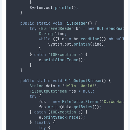
}
System
.
out
.
println
()
;
}
public
static
void
FileReader
()
{
try
(
BufferedReader
br
=
new
BufferedReader
String
line
;
while
((
line 
=
br
.
readLine
())
!=
null
)
System
.
out
.
println
(
line
)
;
}
}
catch
(
IOException
e
)
{
e
.
printStackTrace
()
;
}
}
public
static
void
FileOutputStream
()
{
String
data
=
"
Hello, World!
"
;
FileOutputStream
fos
=
null;
try
{
            fos 
=
new
FileOutputStream
(
"
C:/Workspac
fos
.
write
(
data
.
getBytes
())
;
}
catch
(
IOException
e
)
{
e
.
printStackTrace
()
;
}
finally
{
try
{