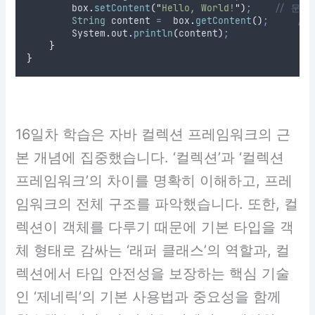
box
.
setContent
(
"
Hello, World!
"
)
;
// 문자
String
content
=
box
.
getContent
()
;
//
System
.
out
.
println
(
content
)
;
}
}
16일차 학습은 자바 컬렉션 프레임워크의 근
본 개념에 집중했습니다. ‘컬렉션’과 ‘컬렉션
프레임워크’의 차이를 명확히 이해하고, 프레
임워크의 전체 구조를 파악했습니다. 또한, 컬
렉션이 객체를 다루기 때문에 기본 타입을 객
체 형태로 감싸는 ‘래퍼 클래스’의 역할과, 컬
렉션에서 타입 안전성을 보장하는 핵심 기술
인 ‘제네릭’의 기본 사용법과 중요성을 함께