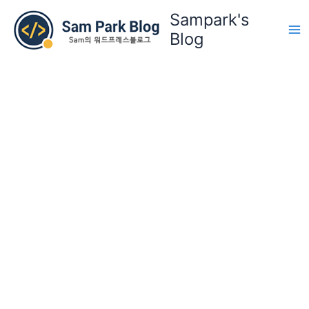
콘
Sampark's
텐
Blog
츠
로
건
너
뛰
기