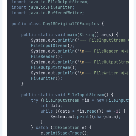
import
java
.
io
.
FileOutputStream
;
import
java
.
io
.
FileWriter
;
import
java
.
io
.
BufferedWriter
;
public
class
Day18OriginalIOExamples
{
public
static
void
main
(
String
[]
args
)
{
System
.
out
.
println
(
"
--- FileInputStream 예제
FileInputStream
()
;
System
.
out
.
println
(
"
\n
--- FileReader 예제 --
FileReader
()
;
System
.
out
.
println
(
"
\n
--- FileOutputStream
FileOutputStream
()
;
System
.
out
.
println
(
"
\n
--- FileWriter 예제 --
FileWriter
()
;
}
public
static
void
FileInputStream
()
{
try
(
FileInputStream
fis
=
new
FileInputStr
int
data
;
while
((
data 
=
fis
.
read
())
!=
-
1
)
{
System
.
out
.
print
((
char
)
data
)
;
}
}
catch
(
IOException
e
)
{
e
.
printStackTrace
()
;