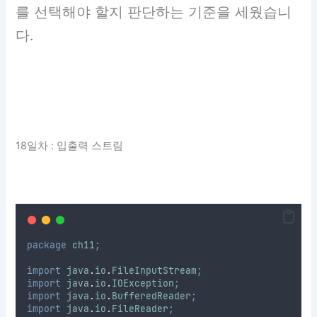
를 선택해야 할지 판단하는 기준을 세웠습니
다.
18일차 : 입출력 스트림
package
ch11
;
import
java
.
io
.
FileInputStream
;
import
java
.
io
.
IOException
;
import
java
.
io
.
BufferedReader
;
import
java
.
io
.
FileReader
;