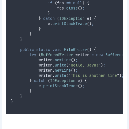
if
(
fos 
!=
null
)
{
fos
.
close
()
;
}
}
catch
(
IOException
e
)
{
e
.
printStackTrace
()
;
}
}
}
public
static
void
FileWriter
()
{
try
(
BufferedWriter
writer
=
new
BufferedWr
writer
.
newLine
()
;
writer
.
write
(
"
Hello, Java!
"
)
;
writer
.
newLine
()
;
writer
.
write
(
"
This is another line
"
)
;
}
catch
(
IOException
e
)
{
e
.
printStackTrace
()
;
}
}
}