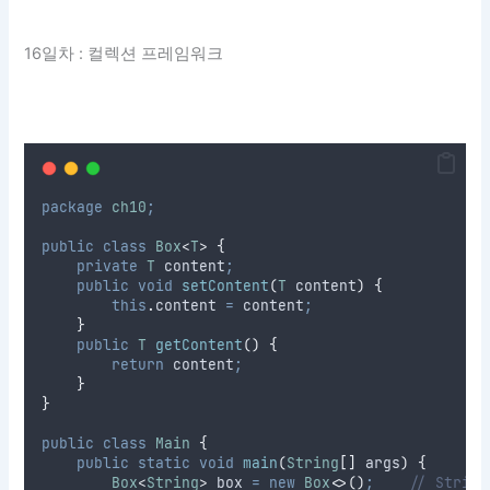
16일차 : 컬렉션 프레임워크
package
ch10
;
public
class
Box
<
T
>
{
private
T
content
;
public
void
setContent
(
T
content
)
{
this
.
content
=
 content
;
}
public
T
getContent
()
{
return
 content
;
}
}
public
class
Main
{
public
static
void
main
(
String
[]
args
)
{
Box
<
String
>
box
=
new
Box
<>()
;
// Stri