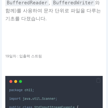
BufferedReader
,
BufferedWriter
와
함께)를 사용하여 문자 단위로 파일을 다루는
기초를 다졌습니다.
19일차 : 입출력 스트림
package
ch11
;
import
java
.
util
.
Scanner
;
public
class
StdInputStreamExample
{