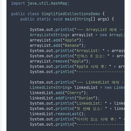
import
java
.
util
.
HashMap
;
public
class
SimplifiedCollectionsDemo
{
public
static
void
main
(
String
[]
args
)
{
System
.
out
.
println
(
"
--- ArrayList 예제 ---
"
ArrayList
<
String
>
arrayList
=
new
ArrayList
arrayList
.
add
(
"
Apple
"
)
;
arrayList
.
add
(
"
Banana
"
)
;
System
.
out
.
println
(
"
ArrayList: 
"
+
 arrayLis
System
.
out
.
println
(
"
인덱스 0 요소: 
"
+
arrayL
arrayList
.
remove
(
"
Apple
"
)
;
System
.
out
.
println
(
"
Apple 삭제 후: 
"
+
 array
System
.
out
.
println
(
"
-----------------------
System
.
out
.
println
(
"
--- LinkedList 예제 ---
LinkedList
<
String
>
linkedList
=
new
LinkedL
linkedList
.
add
(
"
Cherry
"
)
;
linkedList
.
addFirst
(
"
Durian
"
)
;
System
.
out
.
println
(
"
LinkedList: 
"
+
 linkedL
System
.
out
.
println
(
"
첫 번째 요소: 
"
+
linkedL
linkedList
.
removeLast
()
;
System
.
out
.
println
(
"
마지막 요소 삭제 후: 
"
+
 l
System
.
out
.
println
(
"
-----------------------