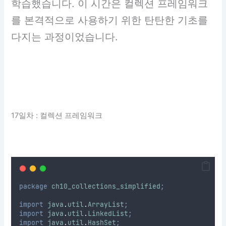
학습했습니다. 이 시간은 컬렉션 프레임워크
를 본격적으로 사용하기 위한 탄탄한 기초를
다지는 과정이었습니다.
17일차 : 컬렉션 프레임워크
package
ch10_collections_simplified
;
import
java
.
util
.
ArrayList
;
import
java
.
util
.
LinkedList
;
import
java
.
util
.
HashSet
;