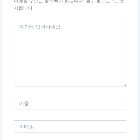
이메일 주소는 공개되지 않습니다.
필수 필드는
*
로 표
시됩니다
여
기
에
입
력
하
세
요...
이
름
이
메
일