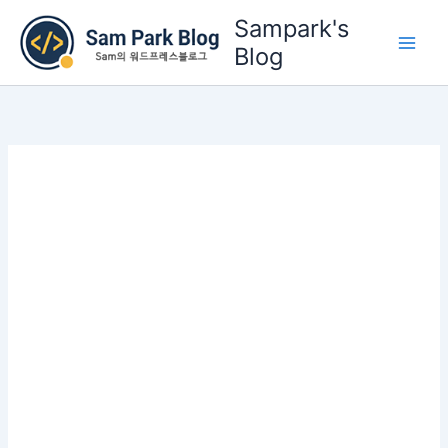
콘
Sampark's
텐
Blog
츠
로
건
너
뛰
기