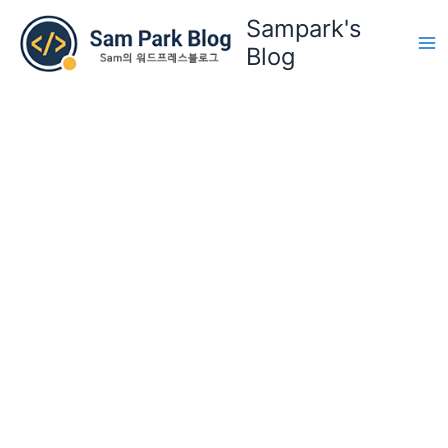
콘
Sampark's
텐
Blog
츠
로
건
너
뛰
기