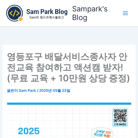
콘
Sampark's
텐
Blog
츠
로
건
너
뛰
영등포구 배달서비스종사자 안
기
전교육 참여하고 액션캠 받자!
(무료 교육 + 10만원 상당 증정)
글쓴이
Sam Park
/
2025년 05월 23일