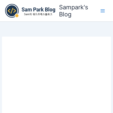
콘
Sampark's
텐
Blog
츠
로
건
너
뛰
기