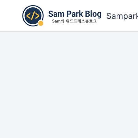
콘
텐
Sampark
츠
로
건
너
뛰
기