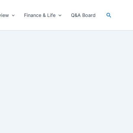
검
view
Finance & Life
Q&A Board
색