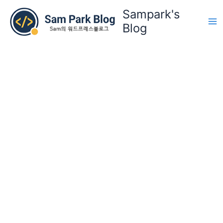
콘
Sampark's
텐
Blog
츠
로
건
너
뛰
기