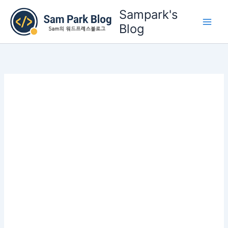
콘
Sampark's
텐
Blog
츠
로
건
너
뛰
기