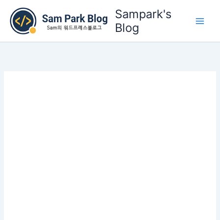
콘
Sampark's
텐
Blog
츠
로
건
너
뛰
기