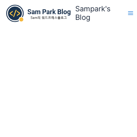
콘
Sampark's
텐
Blog
츠
로
건
너
뛰
기