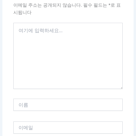
이메일 주소는 공개되지 않습니다.
필수 필드는
*
로 표
시됩니다
여
기
에
입
력
하
세
요...
이
름
이
메