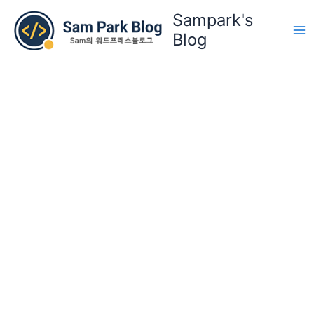
콘
Sampark's
텐
Blog
츠
로
건
너
뛰
기